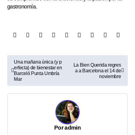
gastronomía.
N
Una mañana única (y p
La Bien Querida regres
erfecta) de bienestar en
a
a a Barcelona el 14 de
Barceló Punta Umbría
noviembre
v
Mar
e
g
a
c
Por
admin
i