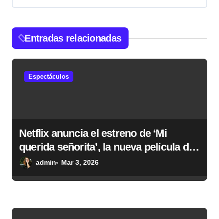
ó
n
d
Entradas relacionadas
e
e
Espectáculos
n
t
r
Netflix anuncia el estreno de ‘Mi
a
querida señorita’, la nueva película de
d
Fernando González Molina
admin
Mar 3, 2026
a
s